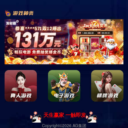
产品展示
产品分类
点击展开+